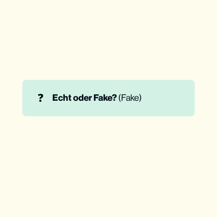
❓
Echt oder Fake? 
(Fake)