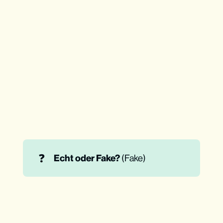
❓
Echt oder Fake? 
(Fake)