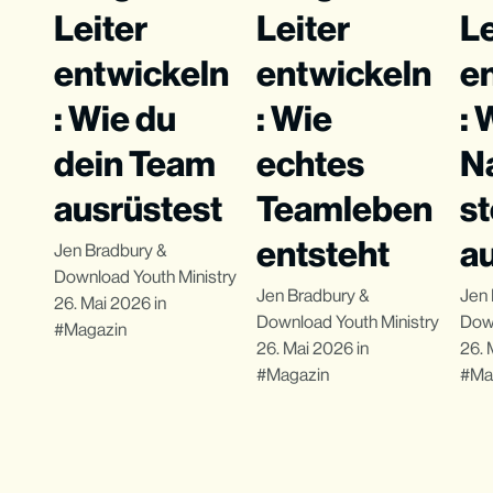
Leiter
Leiter
Le
entwickeln
entwickeln
e
: Wie du
: Wie
: 
dein Team
echtes
N
ausrüstest
Teamleben
s
entsteht
a
Jen Bradbury
&
Download Youth Ministry
Jen Bradbury
&
Jen 
26. Mai 2026
in
Download Youth Ministry
Down
Magazin
26. Mai 2026
in
26. 
Magazin
Ma