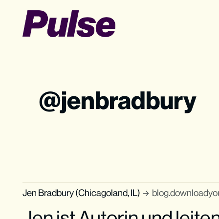
jenbradbury
Jen Bradbury (Chicagoland, IL)
blog.downloadyo
Jen ist Autorin und leite