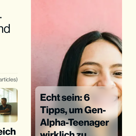
.
nd
articles)
Echt sein: 6
Tipps, um Gen-
Alpha-Teenager
eich
wirklich zu