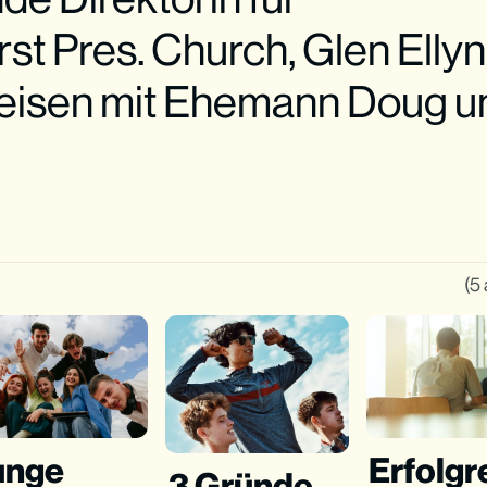
rst Pres. Church, Glen Ellyn
Reisen mit Ehemann Doug u
(5 
unge
Erfolgr
3 Gründe