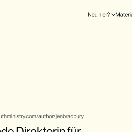
Neu hier?
Materi
uthministry.com/author/jenbradbury
nde Direktorin für