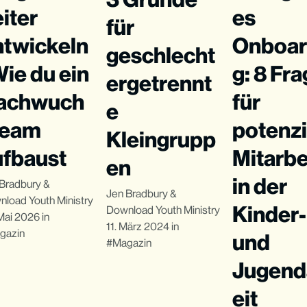
iter
es
für
ntwickeln
Onboar
geschlecht
Wie du ein
g: 8 Fr
ergetrennt
achwuch
für
e
team
potenzi
Kleingrupp
ufbaust
Mitarbe
en
in der
Bradbury
&
Jen Bradbury
&
load Youth Ministry
Kinder-
Download Youth Ministry
Mai 2026
in
11. März 2024
in
gazin
und
Magazin
Jugend
eit