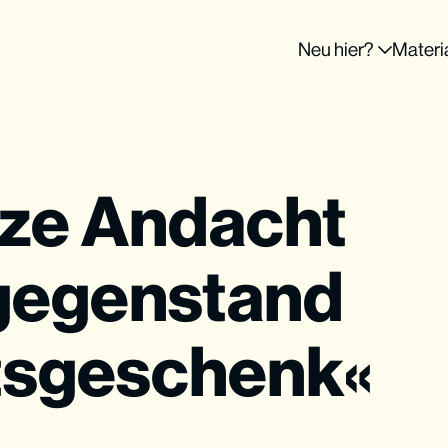
Neu hier?
Materi
rze Andacht
sgegenstand
tsgeschenk«