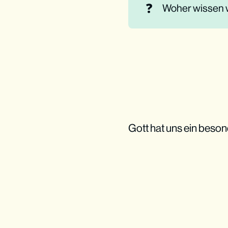
❓
Woher wissen w
Gott hat uns ein beson