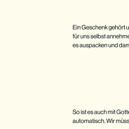
Ein Geschenk gehört un
für uns selbst annehm
es auspacken und dam
So ist es auch mit Got
automatisch. Wir müss