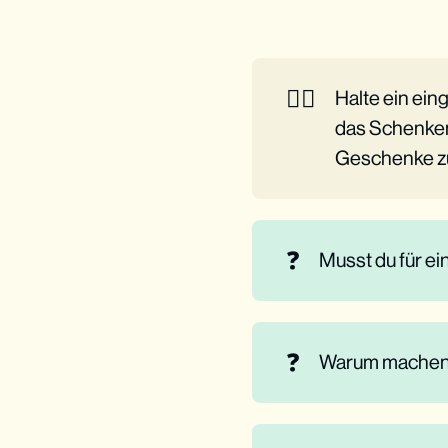
👉🏼
Halte ein ei
das Schenken
Geschenke z
❓
Musst du für e
❓
Warum machen