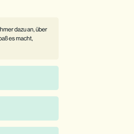
ehmer dazu an, über
paß es macht,