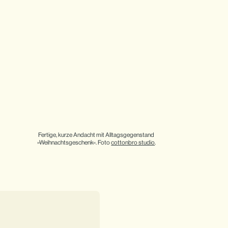
Fertige, kurze Andacht mit Alltagsgegenstand 
»Weihnachtsgeschenk«. Foto 
cottonbro studio
.