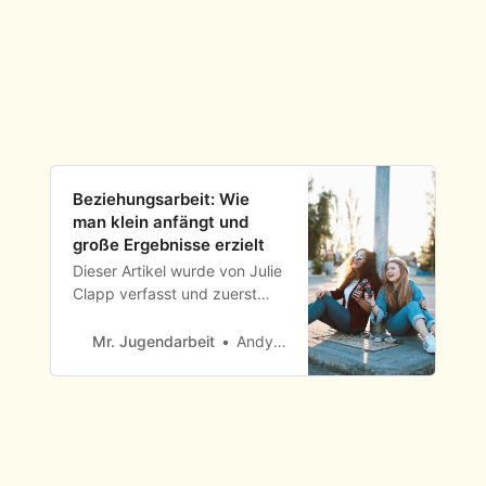
Beziehungsarbeit: Wie
man klein anfängt und
große Ergebnisse erzielt
Dieser Artikel wurde von Julie
Clapp verfasst und zuerst
von unseren Freunden im
Young Life Leader Blog
Mr. Jugendarbeit
Andy Fronius
veröffentlicht, die
beziehungsorientierte
Jugendarbeit fördern.
Deutsche Version von Andy
Fronius. Wen wolltest du mit
auf eine Freizeit nehmen? Wer