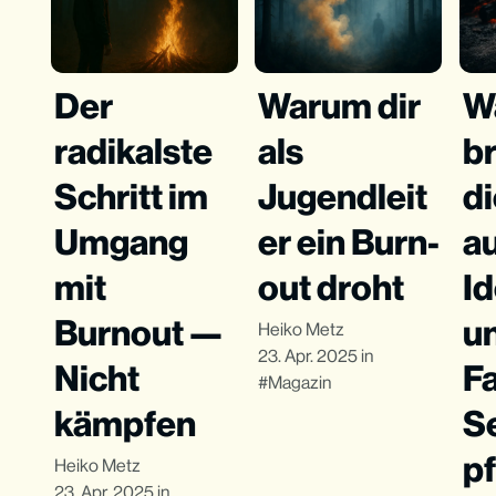
Der
Warum dir
W
radikalste
als
b
Schritt im
Jugendleit
d
Umgang
er ein Burn-
a
mit
out droht
I
Burnout —
un
Heiko Metz
23. Apr. 2025
in
Nicht
Fa
Magazin
kämpfen
S
p
Heiko Metz
23. Apr. 2025
in