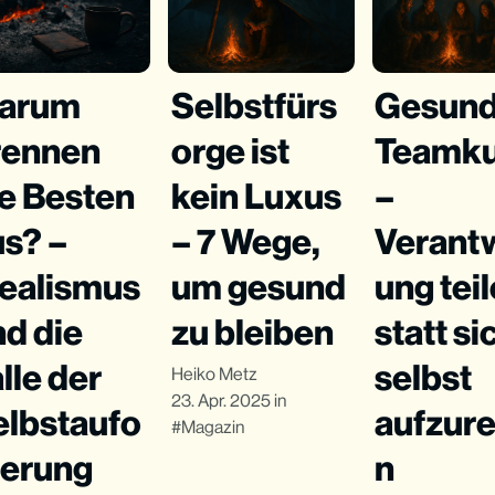
arum
Selbstfürs
Gesun
rennen
orge ist
Teamku
ie Besten
kein Luxus
–
us? –
– 7 Wege,
Verant
dealismus
um gesund
ung teil
d die
zu bleiben
statt si
lle der
selbst
Heiko Metz
23. Apr. 2025
in
elbstaufo
aufzure
Magazin
ferung
n