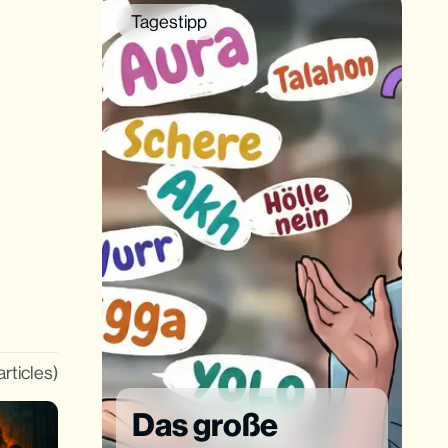
Tagestipp
articles)
Das große