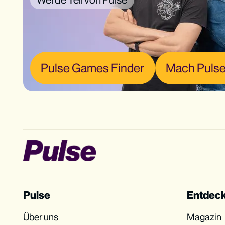
Pulse Games Finder
Mach Pulse
Pulse
Entdec
Über uns
Magazin