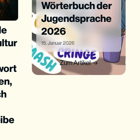
Wörterbuch der
Jugendsprache
de
2026
ltur
15. Januar 2026
Zum Artikel
wort
en,
ch
ibe