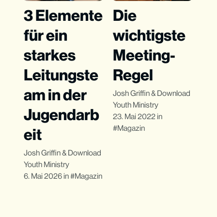
3 Elemente
Die
für ein
wichtigste
starkes
Meeting-
Leitungste
Regel
am in der
Josh Griffin
&
Download
Youth Ministry
Jugendarb
23. Mai 2022
in
Magazin
eit
Josh Griffin
&
Download
Youth Ministry
6. Mai 2026
in
Magazin