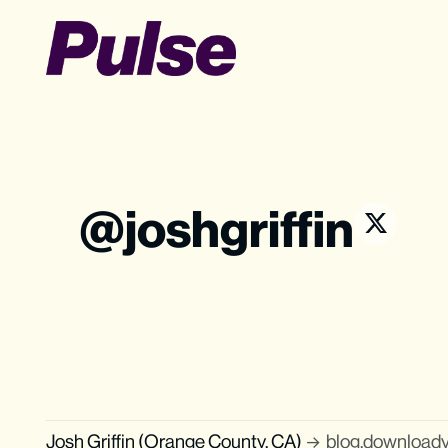
joshgriffin
Josh Griffin (Orange County, CA)
blog.downloady