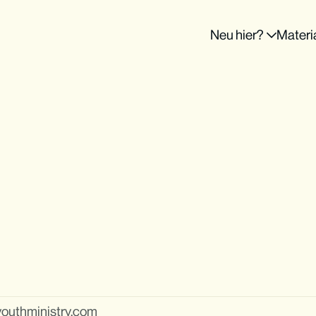
Neu hier?
Materi
outhministry.com