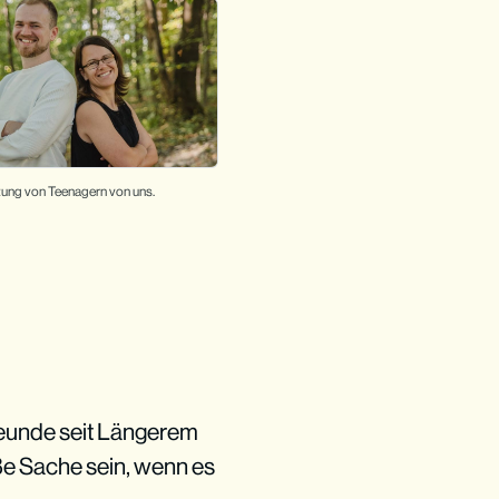
itung von Teenagern von uns.
Freunde seit Längerem
e Sache sein, wenn es