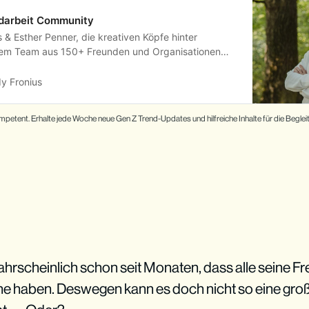
ndarbeit Community
s & Esther Penner, die kreativen Köpfe hinter
rem Team aus 150+ Freunden und Organisationen
iner Beziehung zu Jugendlichen, indem wir dich in ihre
it innovativen Materialien für Jugendarbeit
y Fronius
etent. Erhalte jede Woche neue Gen Z Trend-Updates und hilfreiche Inhalte für die Begle
wahrscheinlich schon seit Monaten, dass alle seine 
e haben. Deswegen kann es doch nicht so eine groß