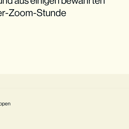
und aus einigen bewährten
er-Zoom-Stunde
uppen