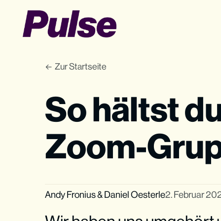
Zur Startseite
So hältst d
Zoom-Grup
Andy Fronius
&
Daniel Oesterle
2. Februar 20