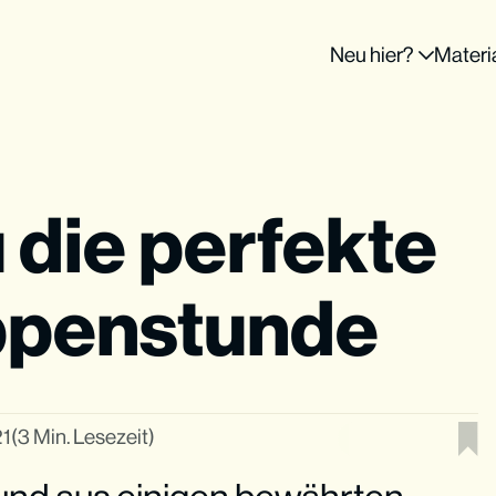
Neu hier?
Materi
u die perfekte
penstunde
21
(3 Min. Lesezeit)