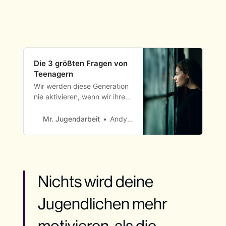
Die 3 größten Fragen von
Teenagern
Wir werden diese Generation
nie aktivieren, wenn wir ihre
drängendsten Fragen nicht
verstehen und diese mit ihnen
Mr. Jugendarbeit
Andy Fronius
gemeinsam beantworten.
Unter den Fragen, die jedem
Teenager zu jeder Zeit durch
den Kopf gehen, stehen diese
Fragen um Identität,
Nichts wird deine
Zugehörigkeit und
Selbstwirksamkeit oft ganz
Jugendlichen mehr
oben.
motivieren, als die