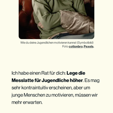
Wie du deine Jugendlichen motivieren kannst (Symbolbild) 
Foto 
cottonbro
, 
Pexels
.
Ich habe einen Rat für dich:
Lege die
Messlatte für Jugendliche höher
. Es mag
sehr kontraintuitiv erscheinen, aber um
junge Menschen zu motivieren, müssen wir
mehr erwarten.