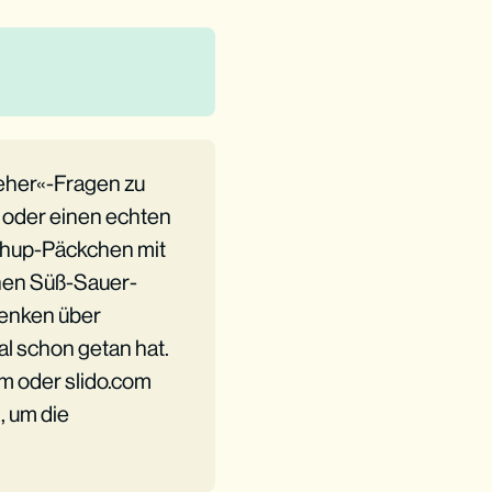
 eher«-Fragen zu
 oder einen echten
chup-Päckchen mit
hen Süß-Sauer-
denken über
l schon getan hat.
om oder slido.com
, um die