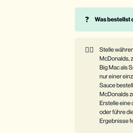
❓
Was bestellst
👉🏼
Stelle währen
McDonalds, z
Big Mac als 
nur einer ei
Sauce bestell
McDonalds zu
Erstelle eine
oder führe d
Ergebnisse f