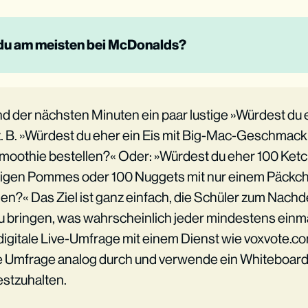
 du am meisten bei McDonalds?
d der nächsten Minuten ein paar lustige »Würdest du
. B. »Würdest du eher ein Eis mit Big-Mac-Geschmack
Smoothie bestellen?« Oder: »Würdest du eher 100 Ket
nzigen Pommes oder 100 Nuggets mit nur einem Päckc
en?« Das Ziel ist ganz einfach, die Schüler zum Nach
 bringen, was wahrscheinlich jeder mindestens einma
 digitale Live-Umfrage mit einem Dienst wie voxvote.c
ie Umfrage analog durch und verwende ein Whiteboard
estzuhalten.