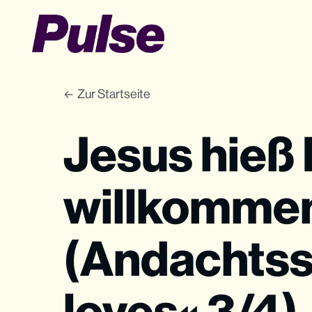
Zur Startseite
Jesus hieß
willkomme
(Andachtss
loves« 3/4)