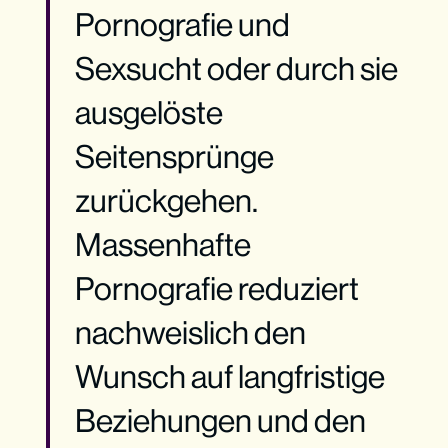
Pornografie und
Sexsucht oder durch sie
ausgelöste
Seitensprünge
zurückgehen.
Massenhafte
Pornografie reduziert
nachweislich den
Wunsch auf langfristige
Beziehungen und den