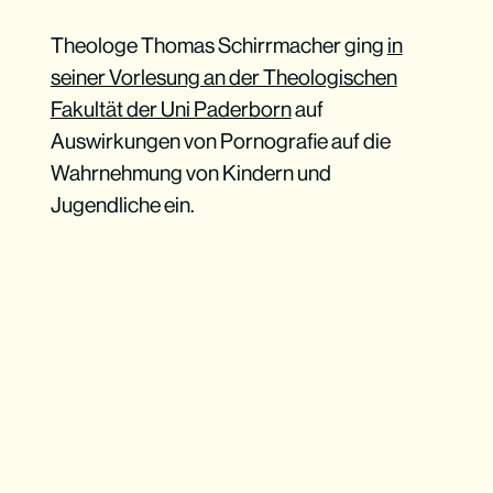
Theologe Thomas Schirrmacher ging
in
seiner Vorlesung an der Theologischen
Fakultät der Uni Paderborn
auf
Auswirkungen von Pornografie auf die
Wahrnehmung von Kindern und
Jugendliche ein.