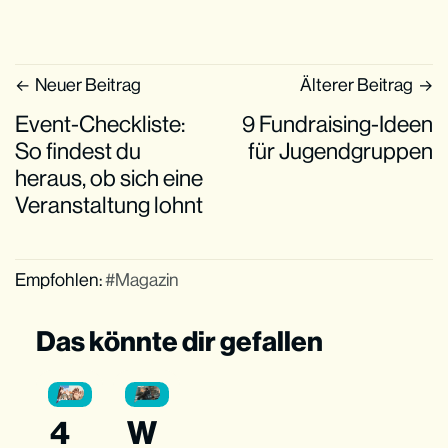
Neuer Beitrag
Älterer Beitrag
Event-Checkliste:
9 Fundraising-Ideen
So findest du
für Jugendgruppen
heraus, ob sich eine
Veranstaltung lohnt
Empfohlen:
Magazin
Das könnte dir gefallen
4
W