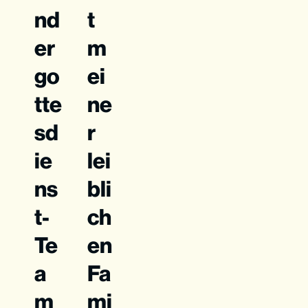
nd
t
er
m
go
ei
tte
ne
sd
r
ie
lei
ns
bli
t-
ch
Te
en
a
Fa
m
mi