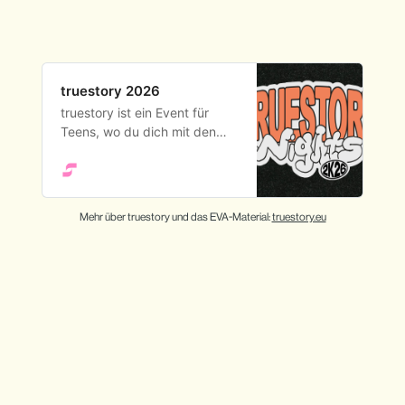
truestory 2026
truestory ist ein Event für
Teens, wo du dich mit den
wichtigsten Fragen von
Identität, Glauben und Sinn
beschäftigen kannst.
truestory findet überall in
Mehr über truestory und das EVA-Material: 
truestory.eu
Deutschland zwischen 16.
Februar und 29. März 2026
statt.