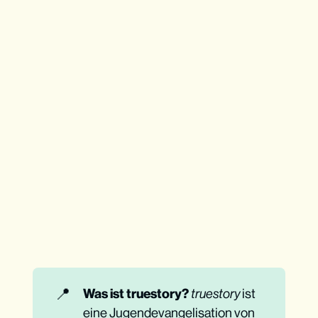
📍
Was ist truestory?
truestory
ist
eine Jugendevangelisation von