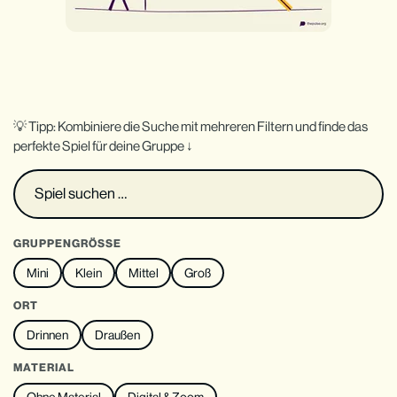
💡 Tipp: Kombiniere die Suche mit mehreren Filtern und finde das
perfekte Spiel für deine Gruppe ↓
GRUPPENGRÖSSE
Mini
Klein
Mittel
Groß
ORT
Drinnen
Draußen
MATERIAL
Ohne Material
Digital & Zoom