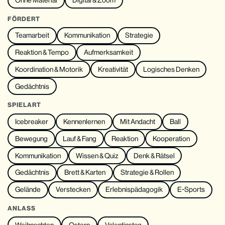
FÖRDERT
Teamarbeit
Kommunikation
Strategie
Reaktion & Tempo
Aufmerksamkeit
Koordination & Motorik
Kreativität
Logisches Denken
Gedächtnis
SPIELART
Icebreaker
Kennenlernen
Mit Andacht
Ball
Bewegung
Lauf & Fang
Reaktion
Kooperation
Kommunikation
Wissen & Quiz
Denk & Rätsel
Gedächtnis
Brett & Karten
Strategie & Rollen
Gelände
Verstecken
Erlebnispädagogik
E-Sports
ANLASS
Weihnachten
Ostern
Valentinstag