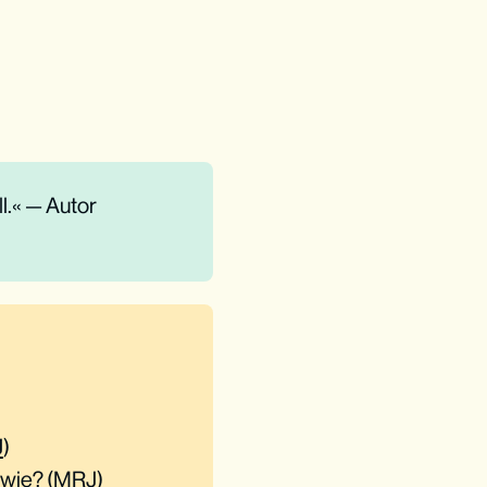
ll.« — Autor
J
)
 wie? (
MRJ
)