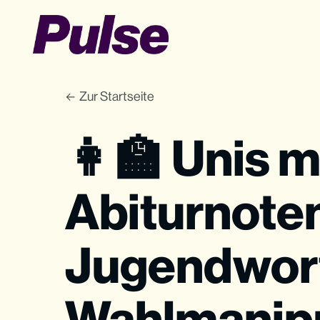
Zur Startseite
👩‍🏫 Unis 
Abiturnote
Jugendwor
Wahlmanipu