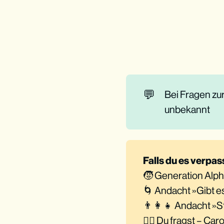
💬
Bei Fragen zur
unbekannt
Falls du es verpas
🧒 Generation Alp
🌀 Andacht »Gibt es
👨‍👩‍👧 Andacht »S
🙋‍♂️ Du fragst – C