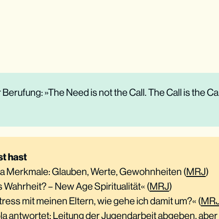
 Berufung: »The Need is not the Call. The Call is the Ca
st hast
ha Merkmale: Glauben, Werte, Gewohnheiten (
MRJ
)
 Wahrheit? – New Age Spiritualität« (
MRJ
)
tress mit meinen Eltern, wie gehe ich damit um?« (
MR
arola antwortet: Leitung der Jugendarbeit abgeben, aber