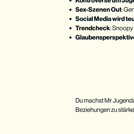
Kontroverse um Jug
Sex-Szenen Out
: Ge
Social Media wird te
Trendcheck
: Snoopy
Glaubensperspektiv
Du machst Mr Jugendar
Beziehungen zu stärk