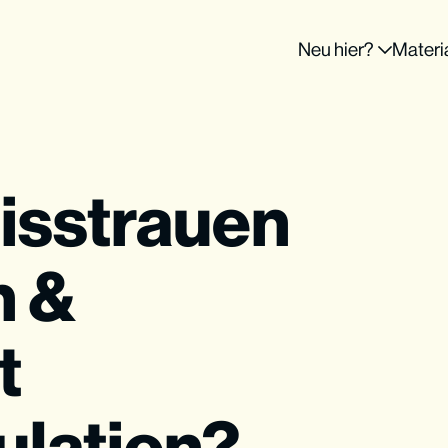
Neu hier?
Materi
misstrauen
n &
t
lation?