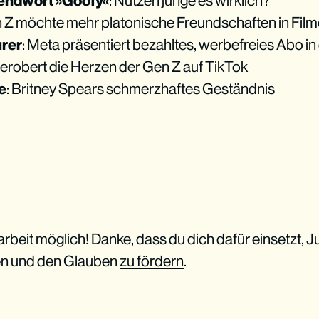
endwort »Goofy«
: Nutzen junge es wirklich?
n Z möchte mehr platonische Freundschaften in Fil
urer
: Meta präsentiert bezahltes, werbefreies Abo in
 erobert die Herzen der Gen Z auf TikTok
e
: Britney Spears schmerzhaftes Geständnis
beit möglich! Danke, dass du dich dafür einsetzt, J
en und den Glauben
zu fördern
.