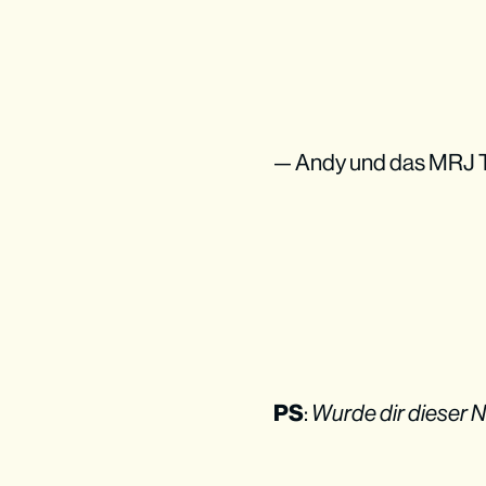
— Andy und das MRJ
PS
:
Wurde dir dieser N